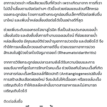
อาการปวดเข่า หรือเสียวแปร๊บที่หัวเข่า เพราะเกิดมาจาก การที่เรา
ไม่มีน้ำเลี้ยงตามข้อต่อต่างๆ ตัวนี้จะช่วยซ่อมแซมส่วนที่สึกหรอ
ของกระดูกอ่อน โดยการสร้างกระดูกอ่อนชิ้นเล็กๆที่ข้อต่อเพิ่มขึ้น
มาใหม่ และเพิ่มน้ำหล่อเลี้ยงข้อต่อได้เป็นอย่างดีที่สุด
ช่วยเพิ่มระดับของกรดไฮยาลูโรนิค ซึ่งเป็นส่วนประกอบของน้ำ
เลี้ยงในข้อ และยังยั้บยั้งการทำงานของเอมไซน์ ที่ย่อยสลายน้ำ
หล่อเลี้ยงข้อ มีคุณสมบัติช่วยบำรุงอาการปวดข้อ และข้อยึดได้ จึง
ทำให้การเคลื่อนไหวของร่างกายดีขึ้น ช่วยบรรเทาอาการปวด
อักเสบในผู้ป่วยโรคไขข้อรูมาตอยด์ (Rheumatoidarthritis)
จากการวิจัยกระดูกอ่อนปลาฉลามยังได้รับความนิยมและการ
ยอมรับมากที่สุดในการรักษาโรคมะเร็ง ช่วยป้องกันโรคมะเร็งที่เกิด
จากสารก่อมะเร็งหรือเซลล์ที่ผิดปกติ (Antiangiogenesis)ยับยั้ง
การสร้างเส้นเลือดฝอยใหม่ จึงระงับไม่ให้เนื้องอก หรือเซลล์มะเร็ง
เจริญเติบโต ทำให้เซลล์เหล่านั้นขาดสารอาหารและไม่สามารถ
เจริญเติบโตได้
ติดต่อสั่งซื้อ