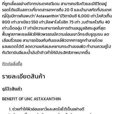
ที่ถูกเลี้ยงอย่างดีจากประเทศสวีเดน สามารถปรับตัวและมีชีวีตอยู่
รอดได้แม้ในสภาวะที่ขาดสารอาหารถึง 20 ปี และนำมาสกัดที่ประเทศ
ญี่ปุ่นมีการค้นพบว่า“Astaxanthin”มีวิตามินซี 6,000 เท่า,โคคิวเท็น
800 เท่า,ชาเขียว 550 เท่า,อัลฟาไลโปอิก 75 เท่า ,เบต้าแคโรทีน 40
เท่า,เม็ดองุ่น 17 เท่ามีความสามารถในการต้านอนุมูลอิสระสูงที่สุด
ฟื้นฟูสภาพเซลล์ผิวให้ผิวพรรณมีความอ่อนเยาว์กระชับรูขุมขน ลด
เลือนริ้วรอย สามารถป้องกันกันเซลล์ผิวจากการถูกทำลายโดย
แสงแดดได้ดี ลดความแห้งและหยาบกระด้างของผิว ทำงานควบคู่ไป
กับวิตามินอีและน้ำมันรำข้าวทำให้มีประสิทธิภาพมากขึ้น
ติดต่อสั่งซื้อ
รายละเอียดสินค้า
ดูริวิวสินค้า
BENEFIT OF UNC ASTAXANTHIN
ช่วยทำให้ผิวอ่อนเยาว์และสดใสได้เป็นอย่างดี